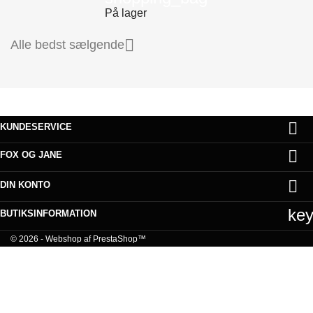
På lager

Alle bedst sælgende

KUNDESERVICE

FOX OG JANE

DIN KONTO
ke
BUTIKSINFORMATION
© 2026 - Webshop af PrestaShop™