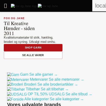
loca

0
FOX OG JANE
Til Kreative
Hænder - siden
2011
Kvalitetsmaterialer til strik, hækling,
broderi og syning. Udvalgt med omhu.
SHOP GARN
SE ALLE VARER
Garn
Se alle garner
→
Metervarer
Se alle metervarer
→
Broderi
Se alle broderiartikler
→
Tilbehør
Se alt tilbehør
→
OP TIL 50%
UDSALG
Se alle tilbud
→
Alle kategorier
Se alle kategorier
→
Vores udvalgte brands