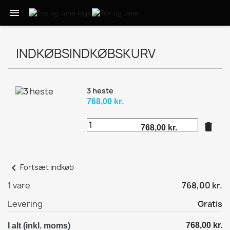

INDKØBSINDKØBSKURV
3 heste
768,00 kr.
delete
768,00 kr.
chevron_left
Fortsæt indkøb
1 vare
768,00 kr.
Levering
Gratis
768,00 kr.
I alt (inkl. moms)