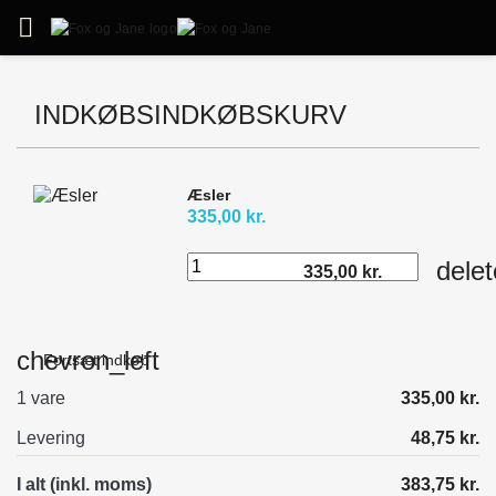

INDKØBSINDKØBSKURV
Æsler
335,00 kr.
delet
335,00 kr.
chevron_left
Fortsæt indkøb
1 vare
335,00 kr.
Levering
48,75 kr.
I alt (inkl. moms)
383,75 kr.