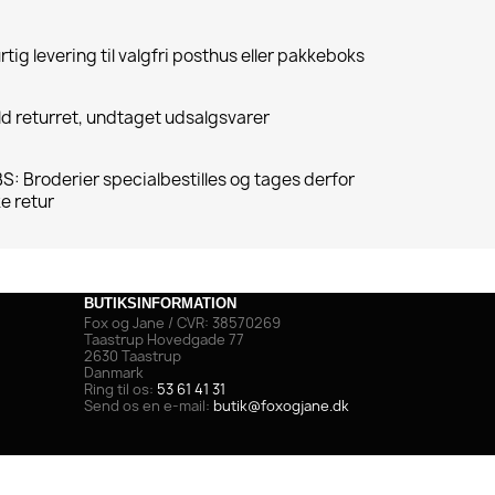
rtig levering til valgfri posthus eller pakkeboks
ld returret, undtaget udsalgsvarer
S: Broderier specialbestilles og tages derfor
ke retur
BUTIKSINFORMATION
Fox og Jane / CVR: 38570269
Taastrup Hovedgade 77
2630 Taastrup
Danmark
Ring til os:
53 61 41 31
Send os en e-mail:
butik@foxogjane.dk