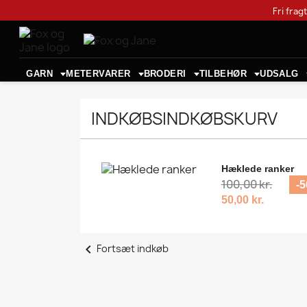
Fri frag
GARN
METERVARER
BRODERI
TILBEHØR
UDSALG
INDKØBSINDKØBSKURV
Hæklede ranker
100,00 kr.
-
50,00 kr.
chevron_left
Fortsæt indkøb