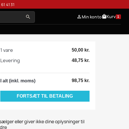
 61 41 31
Kurv
local_mall
Min konto
person_outline
search
1
1 vare
50,00 kr.
Levering
48,75 kr.
98,75 kr.
I alt (inkl. moms)
FORTSÆT TIL BETALING
 sælger eller giver ikke dine oplysninger til
dre