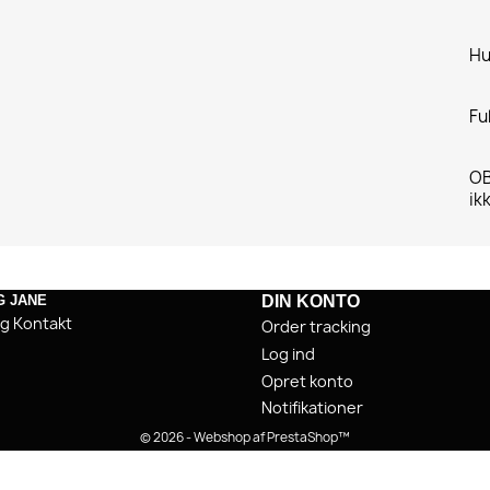
Hu
Fu
OB
ik
G JANE
DIN KONTO
og Kontakt
Order tracking
Log ind
Opret konto
Notifikationer
© 2026 - Webshop af PrestaShop™