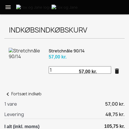

INDKØBSINDKØBSKURV
Stretchnåle 90/14
57,00 kr.
delete
57,00 kr.
chevron_left
Fortsæt indkøb
1 vare
57,00 kr.
Levering
48,75 kr.
105,75 kr.
I alt (inkl. moms)