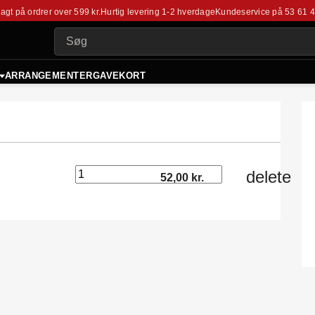
fragt på ordrer over 599 kr.
Hurtig levering 1-2 hverdage
Kundeservice på
53 61 
ARRANGEMENTER
GAVEKORT
delete
52,00 kr.