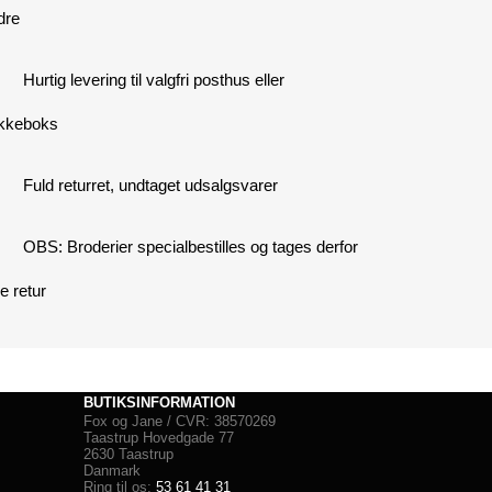
dre
Hurtig levering til valgfri posthus eller
kkeboks
Fuld returret, undtaget udsalgsvarer
OBS: Broderier specialbestilles og tages derfor
e retur
BUTIKSINFORMATION
Fox og Jane / CVR: 38570269
Taastrup Hovedgade 77
2630 Taastrup
Danmark
Ring til os:
53 61 41 31