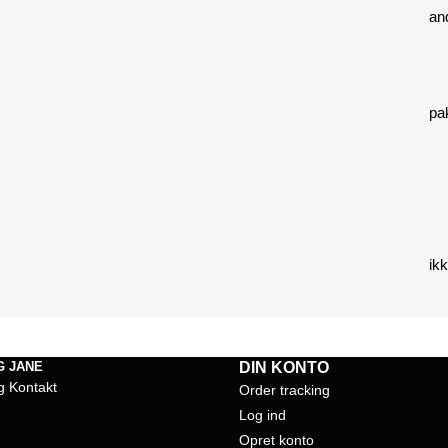
an
pa
ikk
G JANE
DIN KONTO
g Kontakt
Order tracking
Log ind
Opret konto