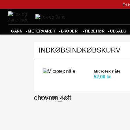
Fri 
GARN
METERVARER
BRODERI
TILBEHØR
UDSALG
INDKØBSINDKØBSKURV
Microtex nåle
52,00 kr.
chevron_left
Fortsæt indkøb