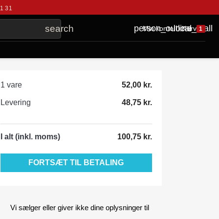
41 31
local_mall
person_outline
search
Kurv
Min konto
1
1 vare
52,00 kr.
Levering
48,75 kr.
I alt (inkl. moms)
100,75 kr.
FORTSÆT TIL BETALING
Vi sælger eller giver ikke dine oplysninger til