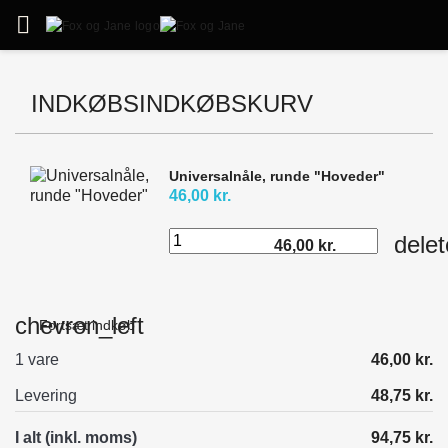

INDKØBSINDKØBSKURV
Universalnåle, runde "Hoveder"
46,00 kr.
delet
46,00 kr.
chevron_left
Fortsæt indkøb
1 vare
46,00 kr.
Levering
48,75 kr.
I alt (inkl. moms)
94,75 kr.