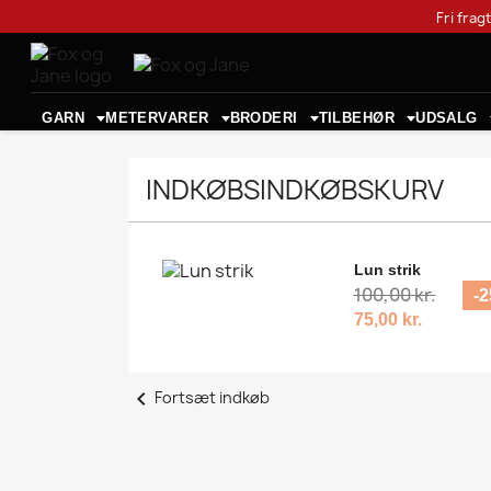
Fri frag
GARN
METERVARER
BRODERI
TILBEHØR
UDSALG
INDKØBSINDKØBSKURV
Lun strik
100,00 kr.
-
75,00 kr.
chevron_left
Fortsæt indkøb