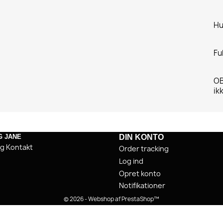
Hu
Fu
OB
ik
G JANE
DIN KONTO
og Kontakt
Order tracking
Log ind
Opret konto
Notifikationer
© 2026 - Webshop af PrestaShop™