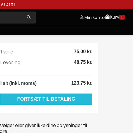
 61 41 31
Kurv
local_mall
Min konto
person_outline
search
1
1 vare
75,00 kr.
Levering
48,75 kr.
123,75 kr.
I alt (inkl. moms)
FORTSÆT TIL BETALING
 sælger eller giver ikke dine oplysninger til
dre