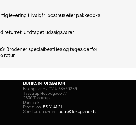
rtig levering til valgfri posthus eller pakkeboks
ld returret, undtaget udsalgsvarer
S: Broderier specialbestilles og tages derfor
ke retur
BUTIKSINFORMATION
Fox og Jane / CVR: 38570269
Taastrup Hovedgade 77
2630 Taastrup
Danmark
Ring til os:
53 61 41 31
Send os en e-mail:
butik@foxogjane.dk