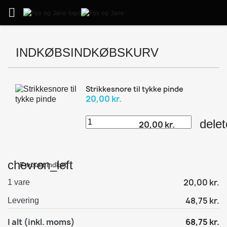

INDKØBSINDKØBSKURV
Strikkesnore til tykke pinde
20,00 kr.
delet
20,00 kr.
chevron_left
Fortsæt indkøb
20,00 kr.
1 vare
48,75 kr.
Levering
I alt (inkl. moms)
68,75 kr.