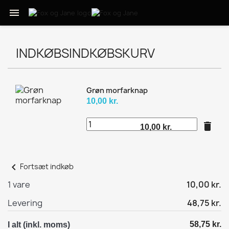

INDKØBSINDKØBSKURV
Grøn morfarknap
10,00 kr.
delete
10,00 kr.
chevron_left
Fortsæt indkøb
1 vare
10,00 kr.
Levering
48,75 kr.
58,75 kr.
I alt (inkl. moms)