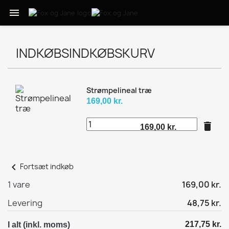

INDKØBSINDKØBSKURV
Strømpelineal træ
169,00 kr.
delete
169,00 kr.
chevron_left
Fortsæt indkøb
1 vare
169,00 kr.
Levering
48,75 kr.
217,75 kr.
I alt (inkl. moms)