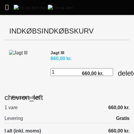

INDKØBSINDKØBSKURV
Jagt III
660,00 kr.
delet
660,00 kr.
chevron_left
Fortsæt indkøb
1 vare
660,00 kr.
Levering
Gratis
I alt (inkl. moms)
660,00 kr.