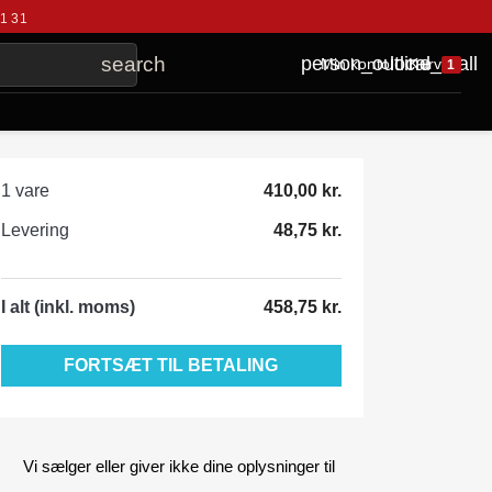
41 31
local_mall
person_outline
search
Kurv
Min konto
1
1 vare
410,00 kr.
Levering
48,75 kr.
I alt (inkl. moms)
458,75 kr.
FORTSÆT TIL BETALING
Vi sælger eller giver ikke dine oplysninger til