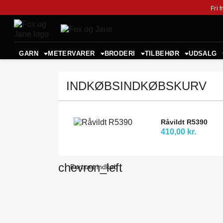
Fri 
GARN
METERVARER
BRODERI
TILBEHØR
UDSALG
INDKØBSINDKØBSKURV
Råvildt R5390
410,00 kr.
chevron_left
Fortsæt indkøb