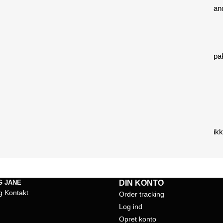
an
pa
ikk
G JANE
DIN KONTO
g Kontakt
Order tracking
Log ind
Opret konto