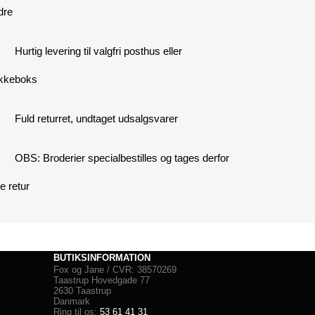
dre
Hurtig levering til valgfri posthus eller
kkeboks
Fuld returret, undtaget udsalgsvarer
OBS: Broderier specialbestilles og tages derfor
e retur
BUTIKSINFORMATION
Fox og Jane / CVR: 38570269
Taastrup Hovedgade 77
2630 Taastrup
Danmark
Ring til os:
53 61 41 31