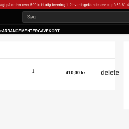
fragt på ordrer over 599 kr.
Hurtig levering 1-2 hverdage
Kundeservice på
53 61 
ARRANGEMENTER
GAVEKORT
delete
410,00 kr.