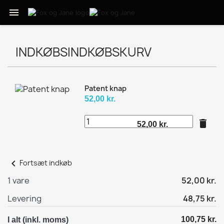

INDKØBSINDKØBSKURV
Patent knap
52,00 kr.
delete
52,00 kr.
chevron_left
Fortsæt indkøb
1 vare
52,00 kr.
Levering
48,75 kr.
100,75 kr.
I alt (inkl. moms)