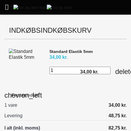

INDKØBSINDKØBSKURV
Standard Elastik 5mm
34,00 kr.
delet
34,00 kr.
chevron_left
Fortsæt indkøb
1 vare
34,00 kr.
Levering
48,75 kr.
I alt (inkl. moms)
82,75 kr.