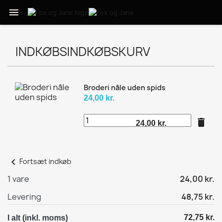

INDKØBSINDKØBSKURV
Broderi nåle uden spids
24,00 kr.
delete
24,00 kr.
chevron_left
Fortsæt indkøb
1 vare
24,00 kr.
Levering
48,75 kr.
72,75 kr.
I alt (inkl. moms)