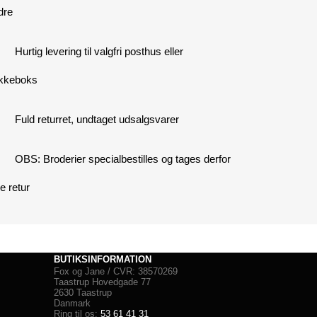
dre
Hurtig levering til valgfri posthus eller
kkeboks
Fuld returret, undtaget udsalgsvarer
OBS: Broderier specialbestilles og tages derfor
e retur
BUTIKSINFORMATION
Fox og Jane / CVR: 38570269
Taastrup Hovedgade 77
2630 Taastrup
Danmark
Ring til os:
53 61 41 31