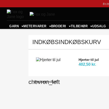
Fri 
GARN
METERVARER
BRODERI
TILBEHØR
UDSALG
INDKØBSINDKØBSKURV
Hjerter til jul
402,50 kr.
chevron_left
Fortsæt indkøb