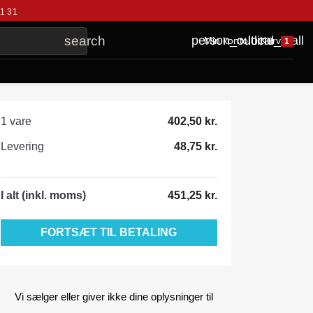
41 31
local_mall
person_outline
search
Kurv
Min konto
1
1 vare
402,50 kr.
Levering
48,75 kr.
I alt (inkl. moms)
451,25 kr.
FORTSÆT TIL BETALING
Vi sælger eller giver ikke dine oplysninger til