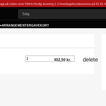
fragt på ordrer over 599 kr.
Hurtig levering 1-2 hverdage
Kundeservice på
53 61 
ARRANGEMENTER
GAVEKORT
delete
402,50 kr.