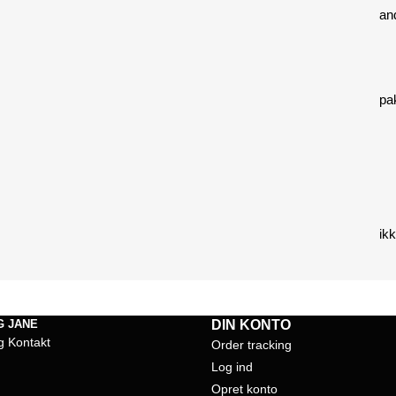
an
pa
ikk
G JANE
DIN KONTO
g Kontakt
Order tracking
Log ind
Opret konto