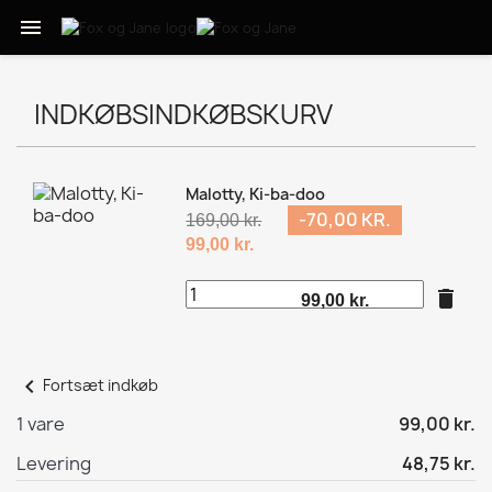

INDKØBSINDKØBSKURV
Malotty, Ki-ba-doo
-70,00 KR.
169,00 kr.
99,00 kr.
delete
99,00 kr.
chevron_left
Fortsæt indkøb
1 vare
99,00 kr.
Levering
48,75 kr.