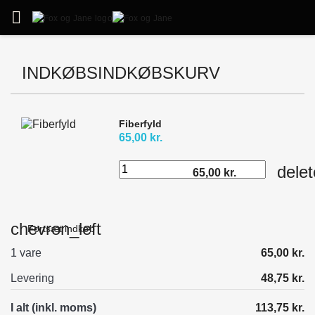

INDKØBSINDKØBSKURV
Fiberfyld
65,00 kr.
delet
65,00 kr.
chevron_left
Fortsæt indkøb
1 vare
65,00 kr.
Levering
48,75 kr.
I alt (inkl. moms)
113,75 kr.