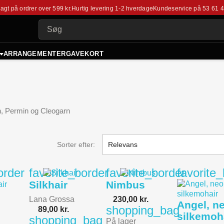
fragt på ordrer over 599 kr.
Hurtig levering 1-2 hverdage
Kundeservice på
53 61 
ARRANGEMENTER
GAVEKORT
rn, Permin og Cleogarn
Sorter efter:
Relevans
order
favorite_border
favorite_border
favorite
Silkhair
Nimbus
Lana Grossa
230,00 kr.
Angel, n
shopping_bag
89,00 kr.
silkemoh
shopping_bag
På lager