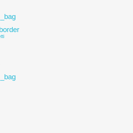
g_bag
_border
.
g_bag