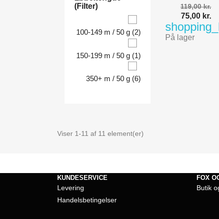
(Filter)
119,00 kr.
75,00 kr.
shopping
100-149 m / 50 g
(2)
På lager
150-199 m / 50 g
(1)
350+ m / 50 g
(6)
Viser 1-11 af 11 element(er)
KUNDESERVICE
FOX O
Levering
Butik o
Handelsbetingelser