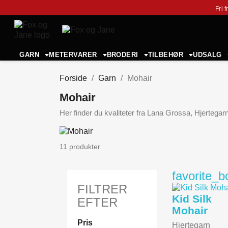
Fri 
GARN
METERVARER
BRODERI
TILBEHØR
UDSALG
Forside
Garn
Mohair
Mohair
Her finder du kvaliteter fra Lana Grossa, Hjertega
11 produkter
favorite_b
FILTRER
Kid Silk
EFTER
Mohair
Pris
Hjertegarn