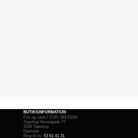
BUTIKSINFORMATION
Fox og Jane / CVR: 38570269
Taastrup Hovedgade 77
2630 Taastrup
Danmark
Ring til os:
53 61 41 31