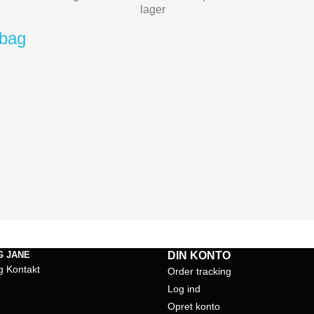
lager
_bag
G JANE
DIN KONTO
g Kontakt
Order tracking
Log ind
Opret konto