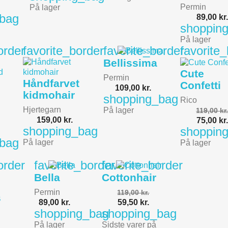
Permin
På lager
_bag
89,00 kr.
shoppin
På lager
order
favorite_border
favorite_border
favorite
Bellissima
Cute
Permin
Håndfarvet
Confetti
109,00 kr.
kidmohair
shopping_bag
Rico
Hjertegarn
På lager
119,00 kr
159,00 kr.
75,00 kr.
shopping_bag
shoppin
_bag
På lager
På lager
order
favorite_border
favorite_border
Bella
Cottonhair
Permin
119,00 kr.
s
89,00 kr.
59,50 kr.
shopping_bag
shopping_bag
På lager
Sidste varer på