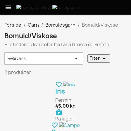

Forside
Garn
Bomuldsgarn
Bomuld/Viskose
Bomuld/Viskose
Her finder du kvaliteter fra Lana Grossa og Permin


Filter
Relevans
2 produkter
favorite_border
Iris
Permin
45,00 kr.
shopping_bag
På lager
favorite_border