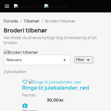

Forside
Tilbehør
Broderi tilbehør
Broderi tilbehør
Her finder du diverse nyttige ting til montering af dit
broderi.


Filter
Relevans
2 produkter
favorite_border
Ringe til julekalender, rød
Permin
30,00 kr.
shopping_bag
På lager