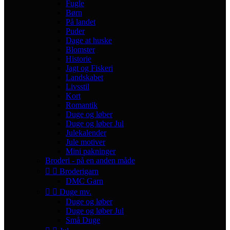
Fugle
Børn
På landet
Puder
Dage at huske
Blomster
Historie
Jagt og Fiskeri
Landskabet
Livsstil
Kort
Romantik
Duge og løber
Duge og løber Jul
Julekalender
Jule motiver
Mini pakninger
Broderi - på en anden måde


Broderigarn
DMC Garn


Duge mv.
Duge og løber
Duge og løber Jul
Små Duge