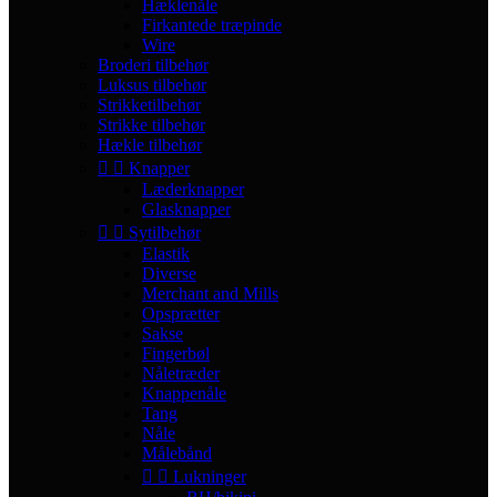
Hæklenåle
Firkantede træpinde
Wire
Broderi tilbehør
Luksus tilbehør
Strikketilbehør
Strikke tilbehør
Hækle tilbehør


Knapper
Læderknapper
Glasknapper


Sytilbehør
Elastik
Diverse
Merchant and Mills
Opsprætter
Sakse
Fingerbøl
Nåletræder
Knappenåle
Tang
Nåle
Målebånd


Lukninger