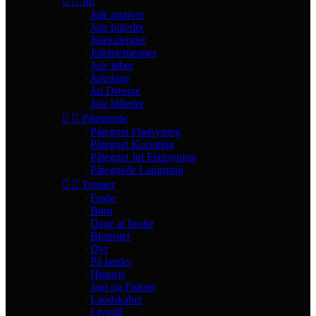


Jul
Jule motiver
Jule billeder
Julekalender
Juletræstæpper
Jule løber
Juleduge
Jul Diverse
Jule billeder


Påtegnede
Påtegnet Fladsyning
Påtegnet Korssting
Påtegnet Jul Fladsyning
Påtegnede Langsting


Temaer
Fugle
Børn
Dage at huske
Blomster
Dyr
På landet
Historie
Jagt og Fiskeri
Landskabet
Livsstil