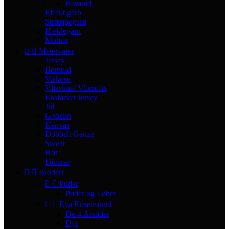
Bomuld
Effekt garn
Strømpegarn
Hæklegarn
Mohair


Metervarer
Jersey
Bomuld
Viskose
Vliseline/ Vliesofix
Ensfarvet Jersey
Jul
Gobelin
Kanvas
Dobbelt Gauze
Sweat
Hør
Diverse


Broderi


Puder
Puder og Løber


Eva Rosenstand
De 4 Årstider
Dyr