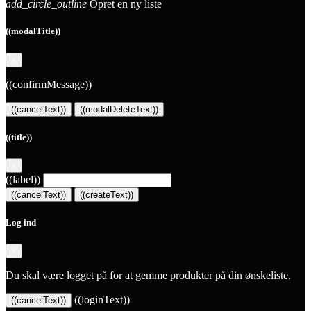
add_circle_outline
Opret en ny liste
((modalTitle))
×
((confirmMessage))
((cancelText))
((modalDeleteText))
((title))
×
((label))
((cancelText))
((createText))
Log ind
×
Du skal være logget på for at gemme produkter på din ønskeliste.
((loginText))
((cancelText))