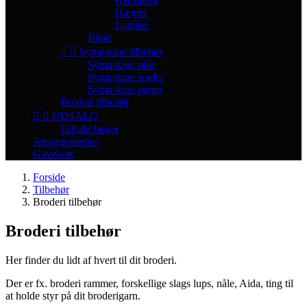
BH/bikini
Hægter
Lynlåse
Bånd


Symaskine tilbehør
Symaskine nåle
Symaskine spoler
Symaskine pærer
Broderi tilbehør


UDSALG
Udsalg bøger
Arrangementer
Gavekort
Forside
Tilbehør
Broderi tilbehør
Broderi tilbehør
Her finder du lidt af hvert til dit broderi.
Der er fx. broderi rammer, forskellige slags lups, nåle, Aida, ting til
at holde styr på dit broderigarn.