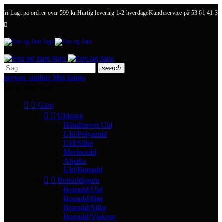
Fri fragt på ordrer over 599 kr.
Hurtig levering 1-2 hverdage
Kundeservice på
53 61 41 31

search
person_outline
Min konto
local_mall
Kurv
0


Garn


Uldgarn
Håndfarvet Uld
Uld/Polyamid
Uld/Silke
Merinould
Alpaka
Uld/Bomuld


Bomuldsgarn
Bomuld/Uld
Bomuld/Hør
Bomuld/Silke
Bomuld/Viskose