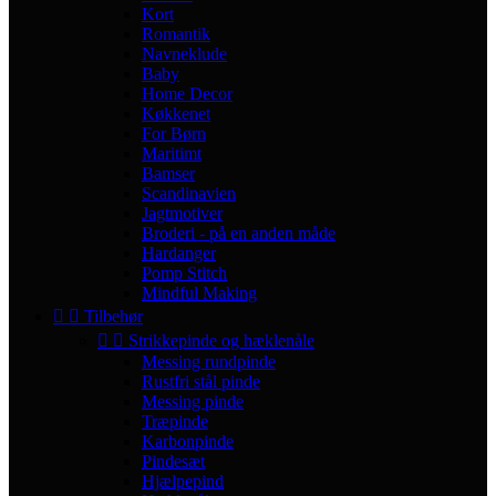
Kort
Romantik
Navneklude
Baby
Home Decor
Køkkenet
For Børn
Maritimt
Bamser
Scandinavien
Jagtmotiver
Broderi - på en anden måde
Hardanger
Pomp Stitch
Mindful Making


Tilbehør


Strikkepinde og hæklenåle
Messing rundpinde
Rustfri stål pinde
Messing pinde
Træpinde
Karbonpinde
Pindesæt
Hjælpepind