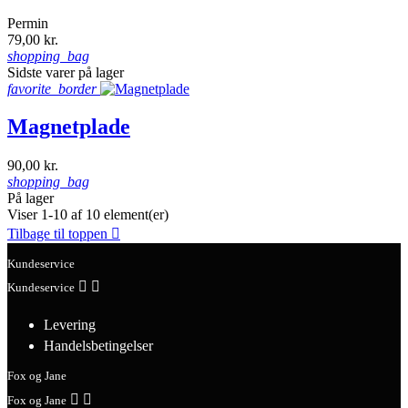
Permin
79,00 kr.
shopping_bag
Sidste varer på lager
favorite_border
Magnetplade
90,00 kr.
shopping_bag
På lager
Viser 1-10 af 10 element(er)
Tilbage til toppen

Kundeservice


Kundeservice
Levering
Handelsbetingelser
Fox og Jane


Fox og Jane