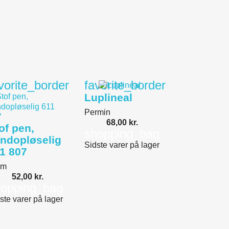
vorite_border
favorite_border
Luplineal
Permin
68,00 kr.
of pen,
shopping_bag
ndopløselig
Sidste varer på lager
1 807
ym
52,00 kr.
hopping_bag
ste varer på lager