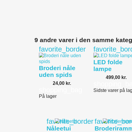
9 andre varer i den samme kateg
favorite_border
favorite_bor
LED folde
Broderi nåle
lampe
uden spids
499,00 kr.
shopping_b
24,00 kr.
shopping_bag
Sidste varer på la
På lager
favorite_border
favorite_bo
Nåleetui
Broderiram