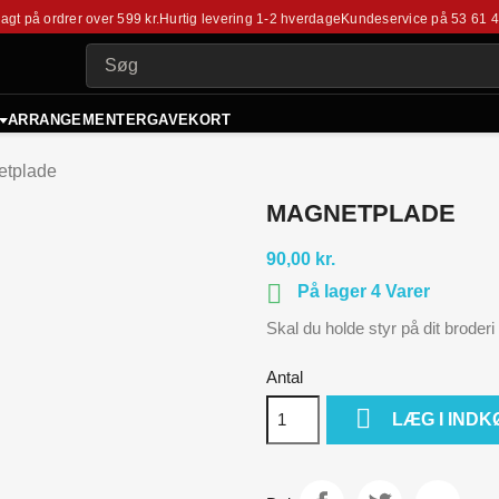
fragt på ordrer over 599 kr.
Hurtig levering 1-2 hverdage
Kundeservice på
53 61 
ARRANGEMENTER
GAVEKORT
etplade
MAGNETPLADE
90,00 kr.

På lager 4 Varer
Skal du holde styr på dit broderi
Antal

LÆG I IND