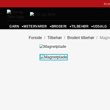
Fri 
GARN
METERVARER
BRODERI
TILBEHØR
UDSALG
Forside
Tilbehør
Broderi tilbehør
Magn