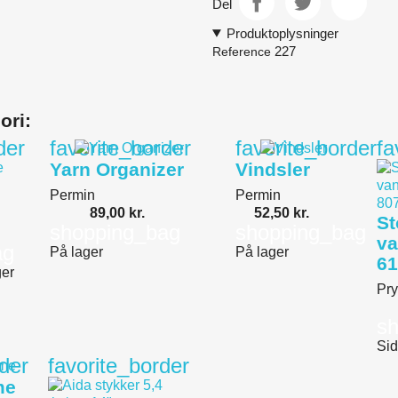
Del
Produktoplysninger
227
Reference
ori:
der
favorite_border
favorite_border
fa
Yarn Organizer
Vindsler
Permin
Permin
89,00 kr.
52,50 kr.
St
shopping_bag
shopping_bag
va
ag
På lager
På lager
61
ger
Pr
s
Sid
rder
favorite_border
me