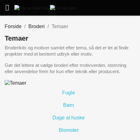

Forside
Broderi
Temaer
Temaer
Broderikits og motiver samlet efter tema, så det er let at finde
projekter med et bestemt udtryk eller motiv.
Gør det lettere at vælge broderi efter motivverden, stemning
eller anvendelse frem for kun efter teknik eller producent.
Fugle
Børn
Dage at huske
Blomster