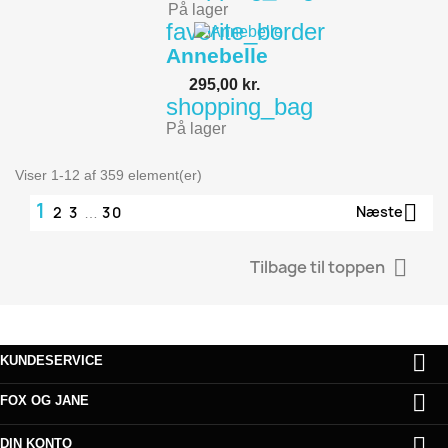
På lager
favorite_border
Annebelle
295,00 kr.
shopping_bag
På lager
Viser 1-12 af 359 element(er)
1

Næste
2
3
30
…

Tilbage til toppen

KUNDESERVICE

FOX OG JANE

DIN KONTO