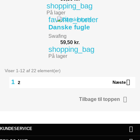
shopping_bag
På lager
favorite_border
Danske fugle
Swafing
59,50 kr.
shopping_bag
På lager
Viser 1-12 af 22 element(er)

1
Næste
2

Tilbage til toppen

KUNDESERVICE