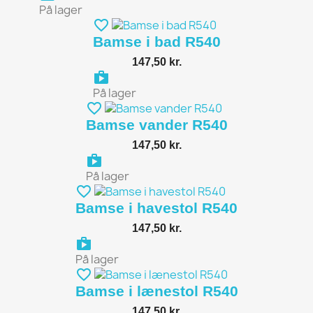
På lager
favorite_border
Bamse i bad R540
147,50 kr.
shopping_bag
På lager
favorite_border
Bamse vander R540
147,50 kr.
shopping_bag
På lager
favorite_border
Bamse i havestol R540
147,50 kr.
shopping_bag
På lager
favorite_border
Bamse i lænestol R540
147,50 kr.