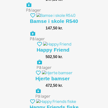
shopping_bag
På lager
favorite_border
Bamse i skole R540
147,50 kr.
shopping_bag
På lager
favorite_border
Happy Friend
502,50 kr.
shopping_bag
På lager
favorite_border
Hjerte bamser
472,50 kr.
shopping_bag
På lager
favorite_border
Happy Friends fiske