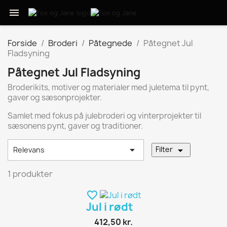

Forside
Broderi
Påtegnede
Påtegnet Jul
Fladsyning
Påtegnet Jul Fladsyning
Broderikits, motiver og materialer med juletema til pynt,
gaver og sæsonprojekter.
Samlet med fokus på julebroderi og vinterprojekter til
sæsonens pynt, gaver og traditioner.


Filter
Relevans
1 produkter
favorite_border
Jul i rødt
412,50 kr.