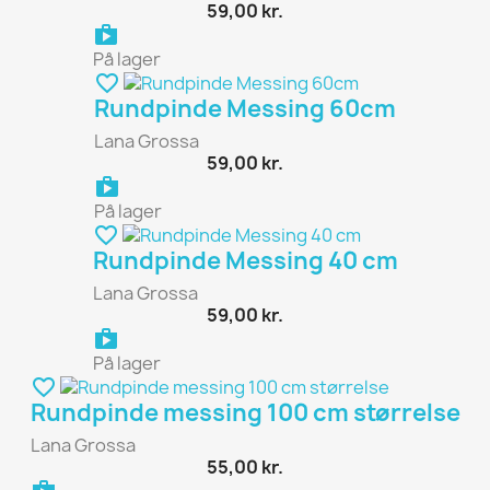
59,00 kr.
shopping_bag
På lager
favorite_border
Rundpinde Messing 60cm
Lana Grossa
59,00 kr.
shopping_bag
På lager
favorite_border
Rundpinde Messing 40 cm
Lana Grossa
59,00 kr.
shopping_bag
På lager
favorite_border
Rundpinde messing 100 cm størrelse
Lana Grossa
55,00 kr.