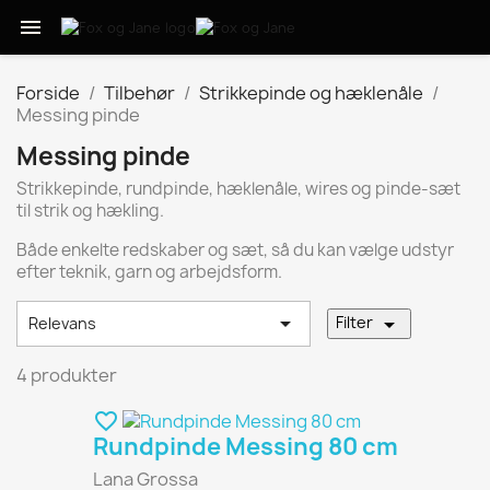

Forside
Tilbehør
Strikkepinde og hæklenåle
Messing pinde
Messing pinde
Strikkepinde, rundpinde, hæklenåle, wires og pinde-sæt
til strik og hækling.
Både enkelte redskaber og sæt, så du kan vælge udstyr
efter teknik, garn og arbejdsform.


Filter
Relevans
4 produkter
favorite_border
Rundpinde Messing 80 cm
Lana Grossa