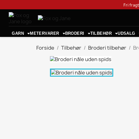
Fri frag
GARN
METERVARER
BRODERI
TILBEHØR
UDSALG
Forside
Tilbehør
Broderi tilbehør
Br