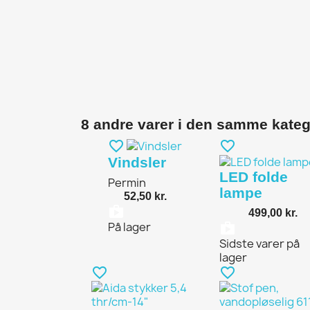
8 andre varer i den samme kateg
favorite_border
favorite_border
Vindsler
LED folde
Permin
lampe
52,50 kr.
shopping_bag
499,00 kr.
På lager
shoppin
Sidste varer på
lager
favorite_border
favorite_border