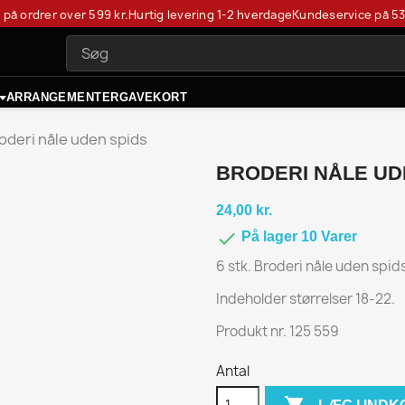
t på ordrer over 599 kr.
Hurtig levering 1-2 hverdage
Kundeservice på
53
ARRANGEMENTER
GAVEKORT
oderi nåle uden spids
BRODERI NÅLE UD
24,00 kr.

På lager 10 Varer
6 stk. Broderi nåle uden spid
Indeholder størrelser 18-22.
Produkt nr. 125 559
Antal
