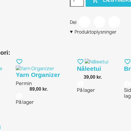
LÆG I IND
Del
Produktoplysninger
ori:
favorite_border
favorite_border
favorite_border
Nåleetui
B
Yarn Organizer
39,00 kr.
shopping_b
s
Permin
89,00 kr.
På lager
Sid
shopping_bag
lag
g_bag
På lager