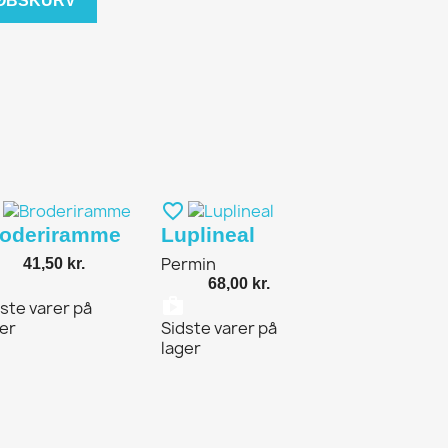
KØBSKURV
favorite_border
roderiramme
Luplineal
Permin
41,50 kr.
ag
hopping_bag
68,00 kr.
shopping_bag
ste varer på
er
Sidste varer på
lager