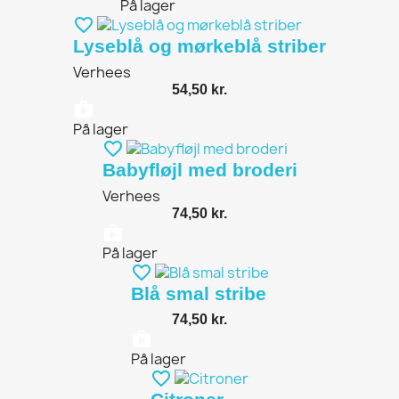
På lager
favorite_border
Lyseblå og mørkeblå striber
Verhees
54,50 kr.
shopping_bag
På lager
favorite_border
Babyfløjl med broderi
Verhees
74,50 kr.
shopping_bag
På lager
favorite_border
Blå smal stribe
74,50 kr.
shopping_bag
På lager
favorite_border