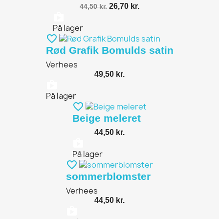
26,70 kr.
44,50 kr.
shopping_bag
På lager
favorite_border
Rød Grafik Bomulds satin
Verhees
49,50 kr.
shopping_bag
På lager
favorite_border
Beige meleret
44,50 kr.
shopping_bag
På lager
favorite_border
sommerblomster
Verhees
44,50 kr.
shopping_bag