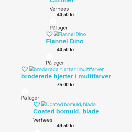
Citroner
Verhees
44,50 kr.
shopping_bag
På lager
favorite_border
Flannel Dino
44,50 kr.
shopping_bag
På lager
favorite_border
broderede hjerter i multifarver
75,00 kr.
shopping_bag
På lager
favorite_border
Coated bomuld, blade
Verhees
49,50 kr.