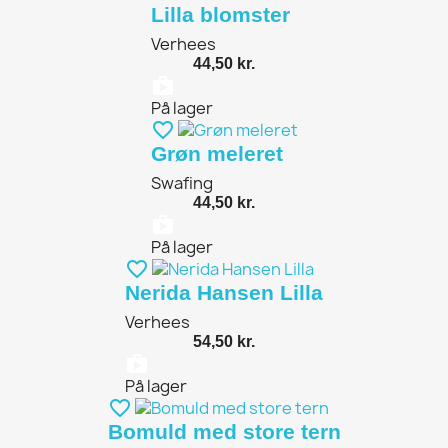
Lilla blomster
Verhees
44,50 kr.
shopping_bag
På lager
favorite_border
Grøn meleret
Swafing
44,50 kr.
shopping_bag
På lager
favorite_border
Nerida Hansen Lilla
Verhees
54,50 kr.
shopping_bag
På lager
favorite_border
Bomuld med store tern