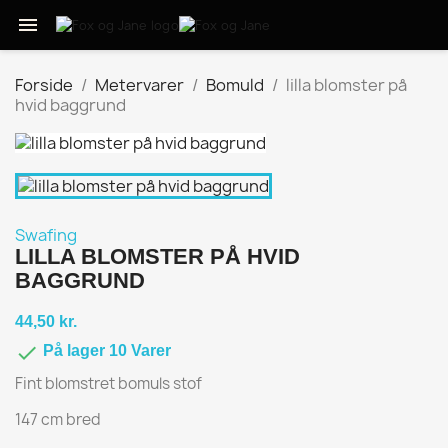

Forside
Metervarer
Bomuld
lilla blomster på
hvid baggrund
Swafing
LILLA BLOMSTER PÅ HVID
BAGGRUND
44,50 kr.

På lager 10 Varer
Fint blomstret bomuls stof
147 cm bred