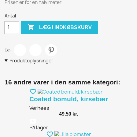
Prisen er for en halv meter
Antal

LÆG I INDKØBSKURV
Del
Produktoplysninger
16 andre varer i den samme kategori:
favorite_border
Coated bomuld, kirsebær
Verhees
49,50 kr.
shopping_bag
På lager
favorite_border