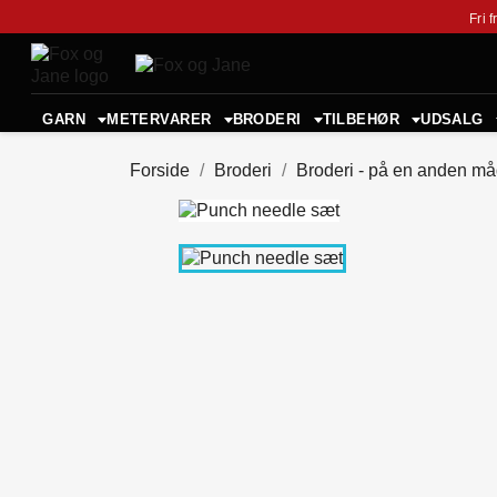
Fri 
GARN
METERVARER
BRODERI
TILBEHØR
UDSALG
Forside
Broderi
Broderi - på en anden m