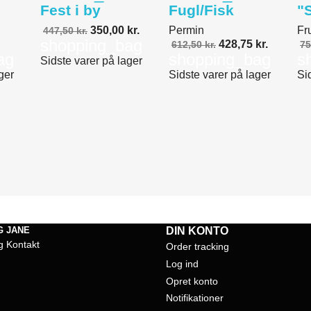
Fest i by
Fugl/Fisk
"
350,00 kr.
Permin
Fr
447,50 kr.
shopping_bag
428,75 kr.
612,50 kr.
75
ag
shopping_bag
s
Sidste varer på lager
ger
Sidste varer på lager
Si
G JANE
DIN KONTO
g Kontakt
Order tracking
Log ind
Opret konto
Notifikationer