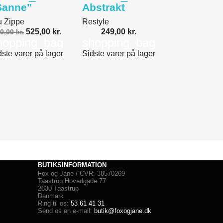
Sanne"
Abstrakt
u Zippe
Restyle
525,00 kr.
249,00 kr.
0,00 kr.
hopping_bag
shopping_bag
dste varer på lager
Sidste varer på lager
BUTIKSINFORMATION
Fox og Jane / CVR: 38570269
Taastrup Hovedgade 77
2630 Taastrup
Danmark
Ring til os:
53 61 41 31
Send os en e-mail:
butik@foxogjane.dk