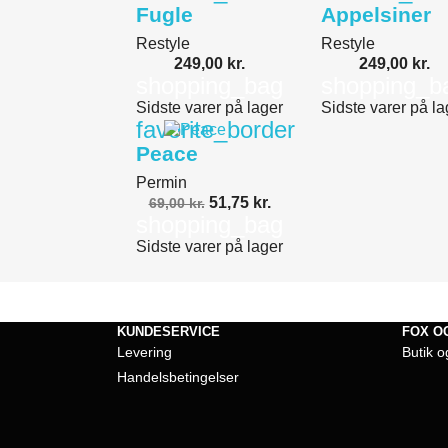
Fugle
Appelsiner
Restyle
Restyle
249,00 kr.
249,00 kr.
shopping_bag
shopping_b
Sidste varer på lager
Sidste varer på la
favorite_border
Peace
Permin
51,75 kr.
69,00 kr.
shopping_bag
Sidste varer på lager
KUNDESERVICE
FOX O
Levering
Butik o
Handelsbetingelser