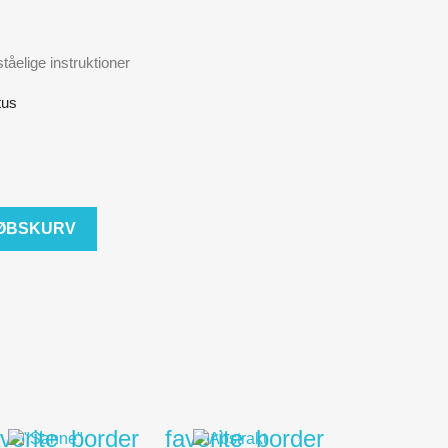
ståelige instruktioner
tus
KØBSKURV
avorite_border
favorite_border