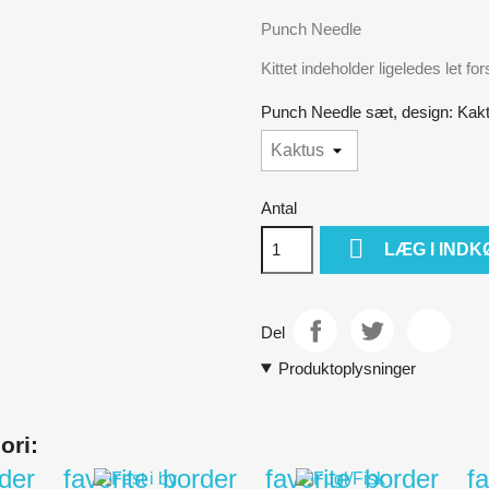
Punch Needle
Kittet indeholder ligeledes let for
Punch Needle sæt, design: Kak
Antal

LÆG I IND
Del
Produktoplysninger
ori:
rder
favorite_border
favorite_border
f