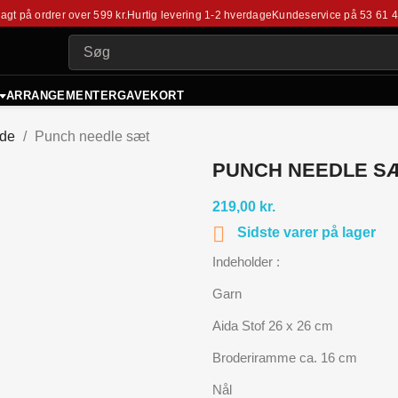
fragt på ordrer over 599 kr.
Hurtig levering 1-2 hverdage
Kundeservice på
53 61 
ARRANGEMENTER
GAVEKORT
åde
Punch needle sæt
PUNCH NEEDLE S
219,00 kr.

Sidste varer på lager
Indeholder :
Garn
Aida Stof 26 x 26 cm
Broderiramme ca. 16 cm
Nål