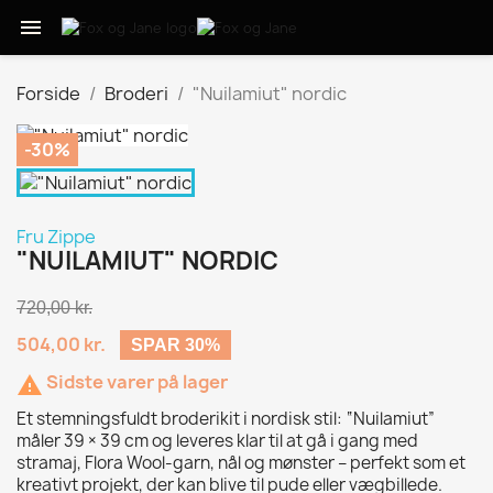

Forside
Broderi
"Nuilamiut" nordic
-30%
Fru Zippe
"NUILAMIUT" NORDIC
720,00 kr.
504,00 kr.
SPAR 30%
Sidste varer på lager

Et stemningsfuldt broderikit i nordisk stil: “Nuilamiut”
måler 39 × 39 cm og leveres klar til at gå i gang med
stramaj, Flora Wool-garn, nål og mønster – perfekt som et
kreativt projekt, der kan blive til pude eller vægbillede.