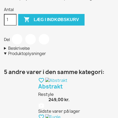
Antal

LÆG I INDKØBSKURV
Del
Beskrivelse
Produktoplysninger
5 andre varer i den samme kategori:
favorite_border
Abstrakt
Restyle
249,00 kr.
shopping_bag
Sidste varer på lager
favorite_border