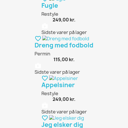
Fugle
Restyle
249,00 kr.
shopping_bag
Sidste varer på lager
favorite_border
Dreng med fodbold
Permin
115,00 kr.
shopping_bag
Sidste varer på lager
favorite_border
Appelsiner
Restyle
249,00 kr.
shopping_bag
Sidste varer på lager
favorite_border
Jeg elsker dig