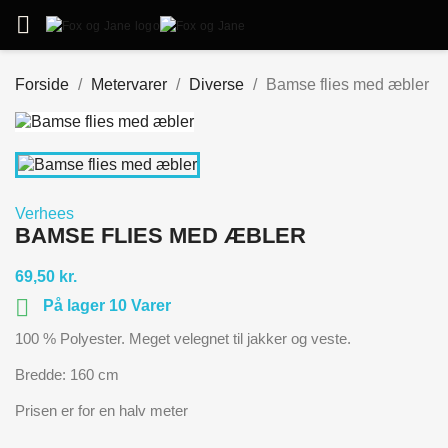

Forside
Metervarer
Diverse
Bamse flies med æbler
Verhees
BAMSE FLIES MED ÆBLER
69,50 kr.

På lager 10 Varer
100 % Polyester. Meget velegnet til jakker og veste.
Bredde: 160 cm
Prisen er for en halv meter