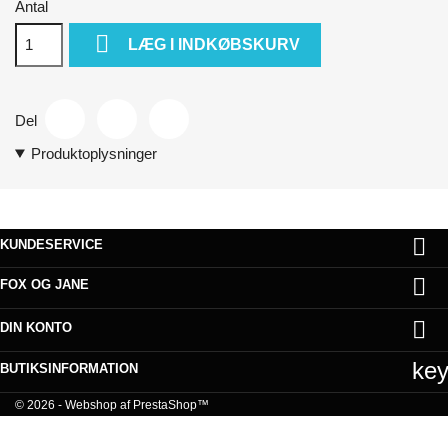
Antal

LÆG I INDKØBSKURV
Del
Produktoplysninger

KUNDESERVICE

FOX OG JANE

DIN KONTO
ke
BUTIKSINFORMATION
© 2026 - Webshop af PrestaShop™