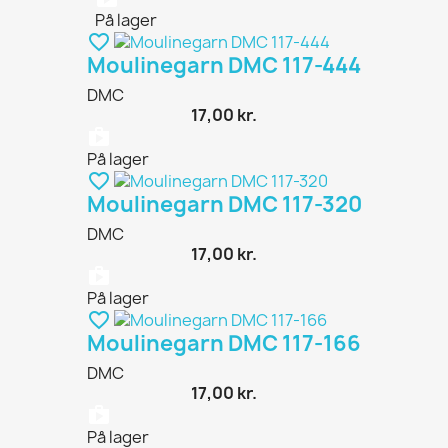
På lager
favorite_border
Moulinegarn DMC 117-444
DMC
17,00 kr.
shopping_bag
På lager
favorite_border
Moulinegarn DMC 117-320
DMC
17,00 kr.
shopping_bag
På lager
favorite_border
Moulinegarn DMC 117-166
DMC
17,00 kr.
shopping_bag
På lager