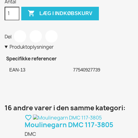
Antal

LÆG I INDKØBSKURV
Del
Produktoplysninger
Specifikke referencer
EAN-13
77540927739
16 andre varer i den samme kategori:
favorite_border
Moulinegarn DMC 117-3805
DMC