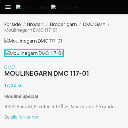

Forside
Broderi
Broderigarn
DMC Garn
Moulinegarn DMC 117-01
DMC
MOULINEGARN DMC 117-01
17,00 kr.
Mouliné Spécial
100% Bomuld, 8 meter, 6 TRÅDE, Maskinvask 95 grader.
Se
alle farver her