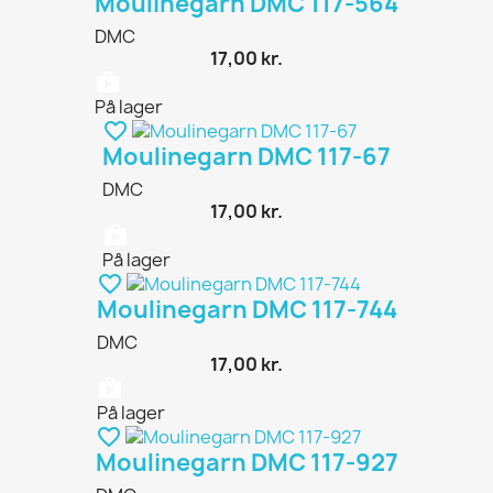
Moulinegarn DMC 117-564
DMC
17,00 kr.
shopping_bag
På lager
favorite_border
Moulinegarn DMC 117-67
DMC
17,00 kr.
shopping_bag
På lager
favorite_border
Moulinegarn DMC 117-744
DMC
17,00 kr.
shopping_bag
På lager
favorite_border
Moulinegarn DMC 117-927