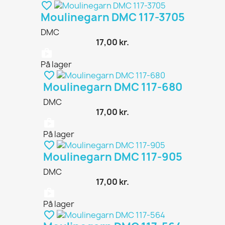
favorite_border
Moulinegarn DMC 117-3705
DMC
17,00 kr.
shopping_bag
På lager
favorite_border
Moulinegarn DMC 117-680
DMC
17,00 kr.
shopping_bag
På lager
favorite_border
Moulinegarn DMC 117-905
DMC
17,00 kr.
shopping_bag
På lager
favorite_border