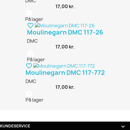
DMC
17,00 kr.
shopping_bag
På lager
favorite_border
Moulinegarn DMC 117-26
DMC
17,00 kr.
shopping_bag
På lager
favorite_border
Moulinegarn DMC 117-772
DMC
17,00 kr.
shopping_bag
På lager

KUNDESERVICE