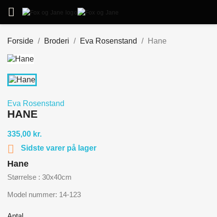

Forside
Broderi
Eva Rosenstand
Hane
Eva Rosenstand
HANE
335,00 kr.

Sidste varer på lager
Hane
Størrelse : 30x40cm
Model nummer: 14-123
Antal