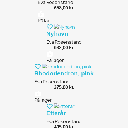
Eva Rosenstand
658,00 kr.
shopping_bag
På lager
favorite_border
Nyhavn
Eva Rosenstand
632,00 kr.
shopping_bag
På lager
favorite_border
Rhododendron, pink
Eva Rosenstand
375,00 kr.
shopping_bag
På lager
favorite_border
Efterår
Eva Rosenstand
495,00 kr.