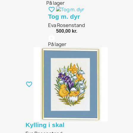
På lager
favorite_border
Tog m. dyr
Eva Rosenstand
500,00 kr.
shopping_bag
På lager
favorite_border
Kylling i skal