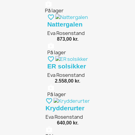
shopping_bag
På lager
favorite_border
Nattergalen
Eva Rosenstand
873,00 kr.
shopping_bag
På lager
favorite_border
ER solsikker
Eva Rosenstand
2.558,00 kr.
shopping_bag
På lager
favorite_border
Krydderurter
Eva Rosenstand
640,00 kr.
shopping_bag