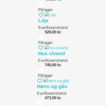
shopping_bag
På lager
favorite_border
Lilje
Eva Rosenstand
528,00 kr.
shopping_bag
På lager
favorite_border
Hus v/vand
Eva Rosenstand
745,00 kr.
shopping_bag
På lager
favorite_border
Høns og gås
Eva Rosenstand
473,00 kr.
shopping_bag