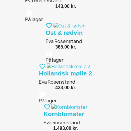
Eva Rosenstand
143,00 kr.
shopping_bag
På lager
favorite_border
Ost & rødvin
Eva Rosenstand
365,00 kr.
shopping_bag
På lager
favorite_border
Hollandsk mølle 2
Eva Rosenstand
433,00 kr.
shopping_bag
På lager
favorite_border
Kornblomster
Eva Rosenstand
1.493,00 kr.