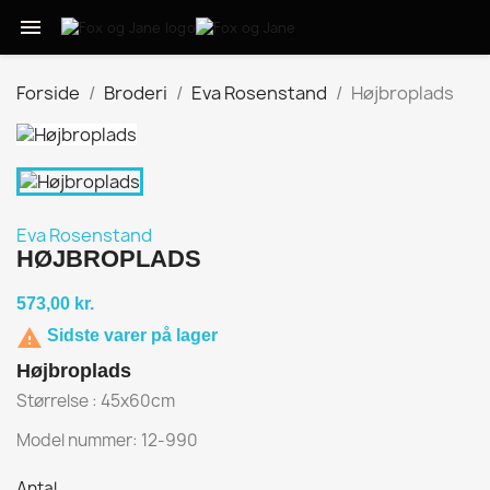

Forside
Broderi
Eva Rosenstand
Højbroplads
Eva Rosenstand
HØJBROPLADS
573,00 kr.

Sidste varer på lager
Højbroplads
Størrelse : 45x60cm
Model nummer: 12-990
Antal