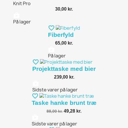
Knit Pro
30,00 kr.
shopping_bag
På lager
favorite_border
Fiberfyld
65,00 kr.
shopping_bag
På lager
favorite_border
Projekttaske med bier
239,00 kr.
shopping_bag
Sidste varer på lager
favorite_border
Taske hanke brunt træ
49,28 kr.
88,00 kr.
shopping_bag
Sidste varer på lager