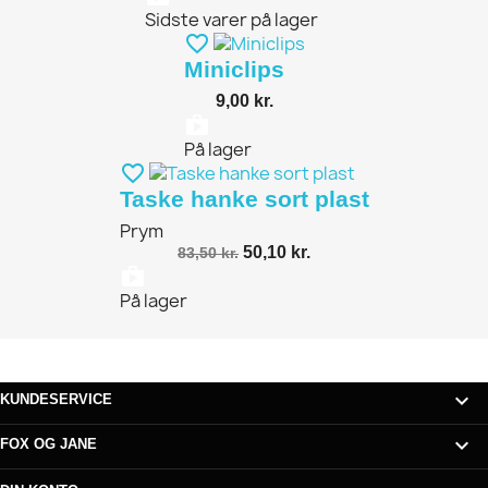
Sidste varer på lager
favorite_border
Miniclips
9,00 kr.
shopping_bag
På lager
favorite_border
Taske hanke sort plast
Prym
50,10 kr.
83,50 kr.
shopping_bag
På lager

KUNDESERVICE

FOX OG JANE