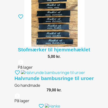
favorite_border
Stofmærker til hjemmehæklet
5,00 kr.
shopping_bag
På lager
favorite_border
Halvrunde bambusringe til uroer
Go handmade
79,00 kr.
shopping_bag
På lager
favorite_border