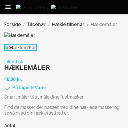

Forside
Tilbehør
Hækle tilbehør
Hæklemåler
Lillestrik
HÆKLEMÅLER
40,00 kr.

På lager 9 Varer
Smart måler til at måle dine fastmasker.
Find de masker der passer med dine hæklede masker og
se så hvad din hæklefasthed er.
Antal