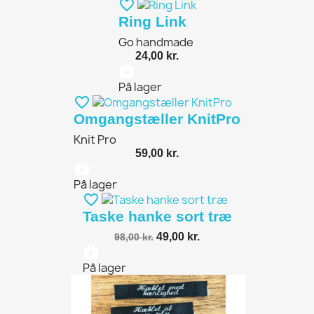
favorite_border
Ring Link
Go handmade
24,00 kr.
shopping_bag
På lager
favorite_border
Omgangstæller KnitPro
Knit Pro
59,00 kr.
shopping_bag
På lager
favorite_border
Taske hanke sort træ
49,00 kr.
98,00 kr.
shopping_bag
På lager