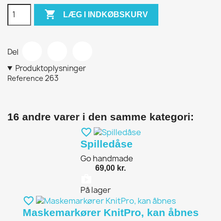

LÆG I INDKØBSKURV
Del
Produktoplysninger
263
Reference
16 andre varer i den samme kategori:
favorite_border
Spilledåse
Go handmade
69,00 kr.
shopping_bag
På lager
favorite_border
Maskemarkører KnitPro, kan åbnes