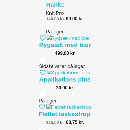
Hanke
Knit Pro
99,00 kr.
140,00 kr.
shopping_bag
På lager
favorite_border
Rygsæk med bier
499,00 kr.
shopping_bag
Sidste varer på lager
favorite_border
Applikations pins
30,00 kr.
shopping_bag
På lager
favorite_border
Flettet taskestrop
68,75 kr.
125,00 kr.
shopping_bag