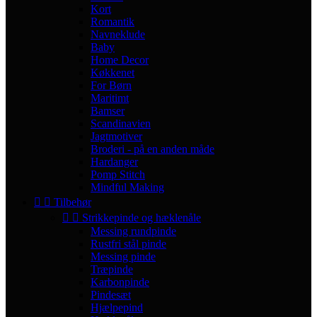
Kort
Romantik
Navneklude
Baby
Home Decor
Køkkenet
For Børn
Maritimt
Bamser
Scandinavien
Jagtmotiver
Broderi - på en anden måde
Hardanger
Pomp Stitch
Mindful Making


Tilbehør


Strikkepinde og hæklenåle
Messing rundpinde
Rustfri stål pinde
Messing pinde
Træpinde
Karbonpinde
Pindesæt
Hjælpepind