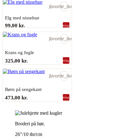
favorite_border
Elg med nissehue
99,00 kr.
shopping_bag
Sidste varer på lager
favorite_border
Krans og fugle
EVA ROSENSTAND
325,00 kr.
shopping_bag
På lager
favorite_border
Børn på sengekant
EVA ROSENSTAND
473,00 kr.
shopping_bag
På lager
Broderi på hør.
26"/10 thr/cm