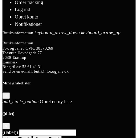
Order tracking
Log ind
Opret konto
Notifikationer
keyboard_arrow_down
keyboard_arrow_up
Butiksinformation
Butiksinformation
Fox og Jane / CVR: 38570269
Taastrup Hovedgade 77
2630 Taastrup
Danmark
Ring til os:
53 61 41 31
Send os en e-mail:
butik@foxogjane.dk
Mine ønskelister
×
add_circle_outline
Opret en ny liste
((title))
×
((label))