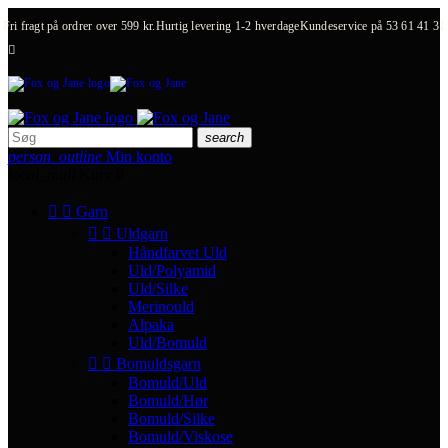
Fri fragt på ordrer over 599 kr.
Hurtig levering 1-2 hverdage
Kundeservice på
53 61 41 31

search
person_outline
Min konto
local_mall
Kurv
0


Garn


Uldgarn
Håndfarvet Uld
Uld/Polyamid
Uld/Silke
Merinould
Alpaka
Uld/Bomuld


Bomuldsgarn
Bomuld/Uld
Bomuld/Hør
Bomuld/Silke
Bomuld/Viskose