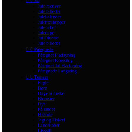


Jul
Jule motiver
Jule billeder
Julekalender
Juletræstæpper
Jule løber
Juleduge
Jul Diverse
Jule billeder


Påtegnede
Påtegnet Fladsyning
Påtegnet Korssting
Påtegnet Jul Fladsyning
Påtegnede Langsting


Temaer
Fugle
Børn
Dage at huske
Blomster
Dyr
På landet
Historie
Jagt og Fiskeri
Landskabet
Livsstil