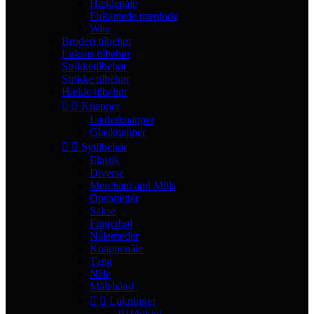
Hæklenåle
Firkantede træpinde
Wire
Broderi tilbehør
Luksus tilbehør
Strikketilbehør
Strikke tilbehør
Hækle tilbehør


Knapper
Læderknapper
Glasknapper


Sytilbehør
Elastik
Diverse
Merchant and Mills
Opsprætter
Sakse
Fingerbøl
Nåletræder
Knappenåle
Tang
Nåle
Målebånd


Lukninger