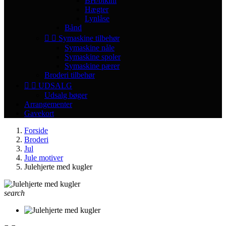
BH/bikini
Hægter
Lynlåse
Bånd


Symaskine tilbehør
Symaskine nåle
Symaskine spoler
Symaskine pærer
Broderi tilbehør


UDSALG
Udsalg bøger
Arrangementer
Gavekort
Forside
Broderi
Jul
Jule motiver
Julehjerte med kugler
search