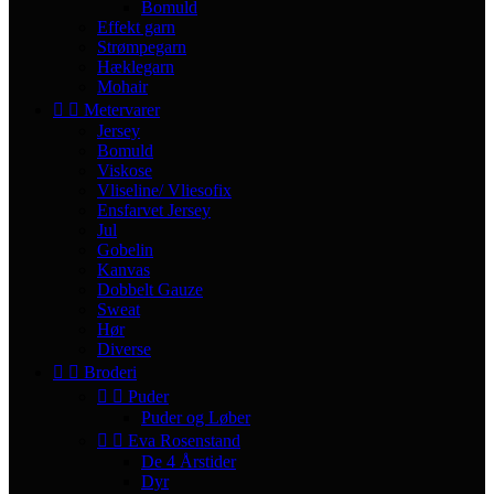
Bomuld
Effekt garn
Strømpegarn
Hæklegarn
Mohair


Metervarer
Jersey
Bomuld
Viskose
Vliseline/ Vliesofix
Ensfarvet Jersey
Jul
Gobelin
Kanvas
Dobbelt Gauze
Sweat
Hør
Diverse


Broderi


Puder
Puder og Løber


Eva Rosenstand
De 4 Årstider
Dyr