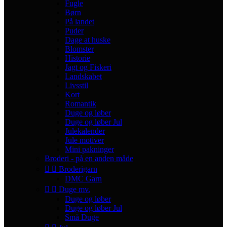
Fugle
Børn
På landet
Puder
Dage at huske
Blomster
Historie
Jagt og Fiskeri
Landskabet
Livsstil
Kort
Romantik
Duge og løber
Duge og løber Jul
Julekalender
Jule motiver
Mini pakninger
Broderi - på en anden måde


Broderigarn
DMC Garn


Duge mv.
Duge og løber
Duge og løber Jul
Små Duge