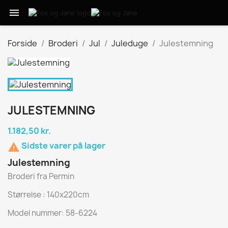

Forside
Broderi
Jul
Juleduge
Julestemning
JULESTEMNING
1.182,50 kr.
Sidste varer på lager

Julestemning
Broderi fra Permin
Størrelse : 140x220cm
Model nummer: 58-6224