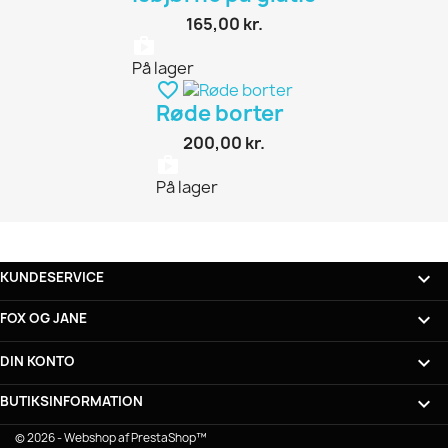
165,00 kr.
shopping_bag
På lager
favorite_border
Røde borter
200,00 kr.
shopping_bag
På lager

KUNDESERVICE

FOX OG JANE

DIN KONTO
BUTIKSINFORMATION
keyboard_arrow_down
© 2026 - Webshop af PrestaShop™