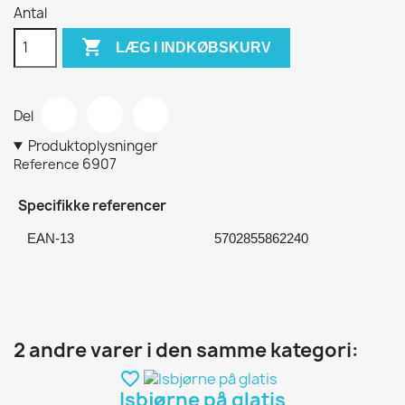
Antal

LÆG I INDKØBSKURV
Del
Produktoplysninger
6907
Reference
Specifikke referencer
EAN-13
5702855862240
2 andre varer i den samme kategori:
favorite_border
Isbjørne på glatis