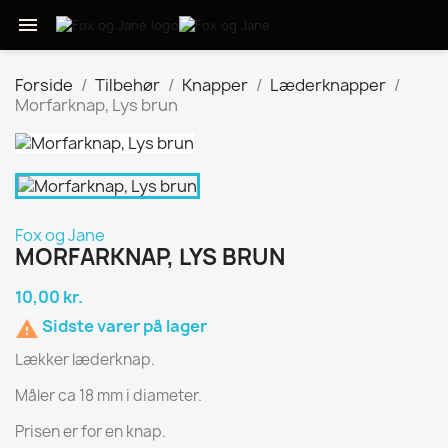

Forside
Tilbehør
Knapper
Læderknapper
Morfarknap, Lys brun
Fox og Jane
MORFARKNAP, LYS BRUN
10,00 kr.
Sidste varer på lager

Lækker læderknap.
Måler ca 18 mm i diameter.
Prisen er for en knap.