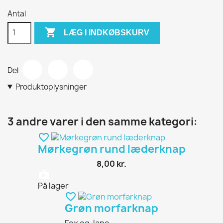
Antal

LÆG I INDKØBSKURV
Del
Produktoplysninger
3 andre varer i den samme kategori:
favorite_border
Mørkegrøn rund læderknap
8,00 kr.
shopping_bag
På lager
favorite_border
Grøn morfarknap
Fox og Jane