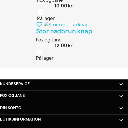
10,00 kr.
shopping_bag
På lager
favorite_border
Stor rødbrun knap
Fox og Jane
12,00 kr.
shopping_bag
På lager

KUNDESERVICE

FOX OG JANE

DIN KONTO
BUTIKSINFORMATION
keyboard_arrow_down