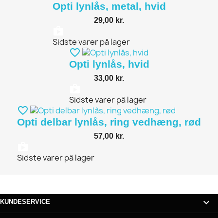
Opti lynlås, metal, hvid
29,00 kr.
shopping_bag
Sidste varer på lager
favorite_border
Opti lynlås, hvid
33,00 kr.
shopping_bag
Sidste varer på lager
favorite_border
Opti delbar lynlås, ring vedhæng, rød
57,00 kr.
shopping_bag
Sidste varer på lager

KUNDESERVICE