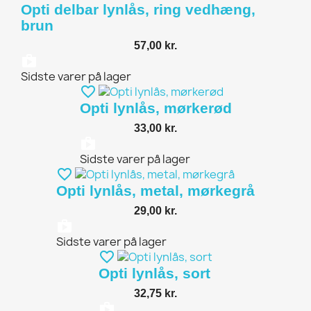
Opti delbar lynlås, ring vedhæng,
brun
57,00 kr.
shopping_bag
Sidste varer på lager
favorite_border
Opti lynlås, mørkerød
33,00 kr.
shopping_bag
Sidste varer på lager
favorite_border
Opti lynlås, metal, mørkegrå
29,00 kr.
shopping_bag
Sidste varer på lager
favorite_border
Opti lynlås, sort
32,75 kr.
shopping_bag