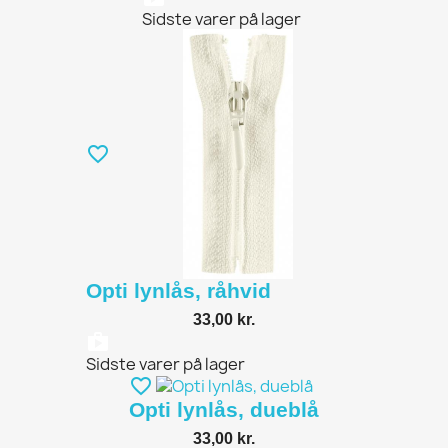
Sidste varer på lager
favorite_border
Opti lynlås, råhvid
33,00 kr.
shopping_bag
Sidste varer på lager
favorite_border
Opti lynlås, dueblå
33,00 kr.