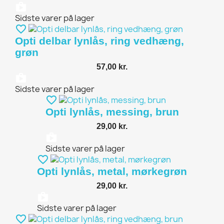
shopping_bag
Sidste varer på lager
favorite_border
Opti delbar lynlås, ring vedhæng,
grøn
57,00 kr.
shopping_bag
Sidste varer på lager
favorite_border
Opti lynlås, messing, brun
29,00 kr.
shopping_bag
Sidste varer på lager
favorite_border
Opti lynlås, metal, mørkegrøn
29,00 kr.
shopping_bag
Sidste varer på lager
favorite_border