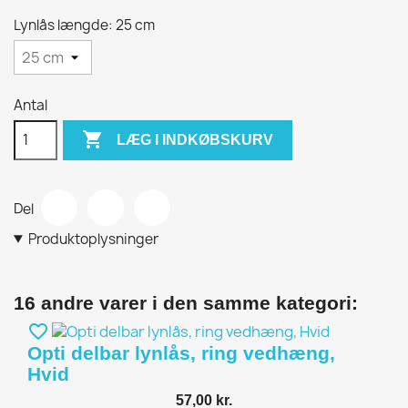
Lynlås længde: 25 cm
Antal

LÆG I INDKØBSKURV
Del
Produktoplysninger
16 andre varer i den samme kategori:
favorite_border
Opti delbar lynlås, ring vedhæng,
Hvid
57,00 kr.