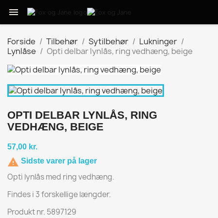

Forside
Tilbehør
Sytilbehør
Lukninger
Lynlåse
Opti delbar lynlås, ring vedhæng, beige
OPTI DELBAR LYNLÅS, RING
VEDHÆNG, BEIGE
57,00 kr.

Sidste varer på lager
Opti lynlås med ring vedhæng.
Findes i 3 forskellige længder.
Produkt nr. 5897129