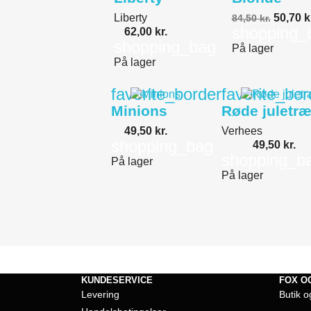
Liberty
50,70 k
84,50 kr.
shopping_
62,00 kr.
shopping_bag
På lager
På lager
favorite_border
favorite_bor
Minions
Røde juletræ
49,50 kr.
Verhees
shopping_bag
49,50 kr.
shopping_b
På lager
På lager
KUNDESERVICE
FOX O
Levering
Butik o