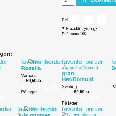
LÆG I IND
Del
Produktoplysninger
160
Reference
gori:
der
favorite_border
favorite_border
f
Rosella
B
grøn
Verhees
Hør/Bomuld
s
59,50 kr.
shopping_bag
Swafing
På
59,50 kr.
På lager
ag
shopping_bag
På lager
order
favorite_border
favorite_border
Jule gnomer