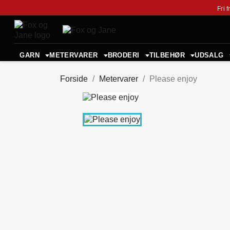
Fri 
GARN
METERVARER
BRODERI
TILBEHØR
UDSALG
Forside
Metervarer
Please enjoy