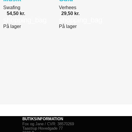
Swafing
Verhees
54,50 kr.
29,50 kr.
shopping_bag
shopping_bag
På lager
På lager
BUTIKSINFORMATION
Fox og Jane / CVR: 38570269
Taastrup Hovedgade 77