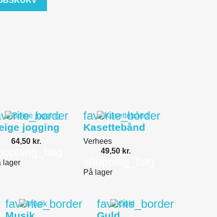
KØBSKURV
avorite_border
favorite_border
eige jogging
Kasettebånd
64,50 kr.
Verhees
hopping_bag
49,50 kr.
shopping_bag
 lager
På lager
favorite_border
favorite_border
Musik
Guld