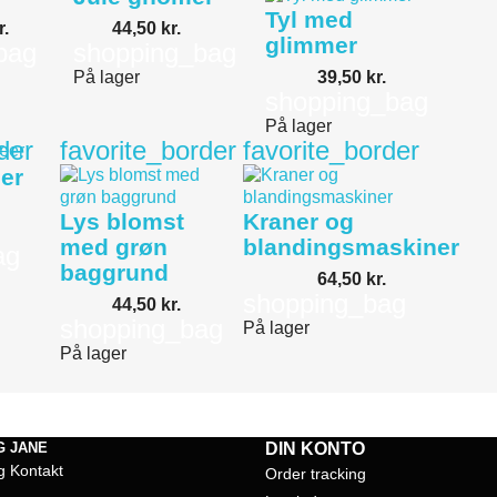
Tyl med
r.
44,50 kr.
glimmer
bag
shopping_bag
39,50 kr.
På lager
shopping_bag
På lager
der
favorite_border
favorite_border
er
Lys blomst
Kraner og
med grøn
blandingsmaskiner
ag
baggrund
64,50 kr.
shopping_bag
44,50 kr.
shopping_bag
På lager
På lager
G JANE
DIN KONTO
g Kontakt
Order tracking