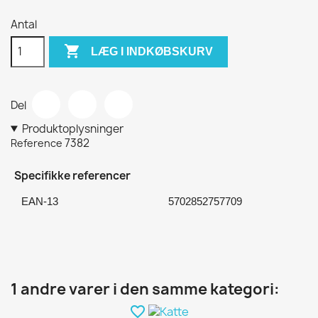
Antal

LÆG I INDKØBSKURV
Del
Produktoplysninger
7382
Reference
Specifikke referencer
EAN-13
5702852757709
1 andre varer i den samme kategori:
favorite_border