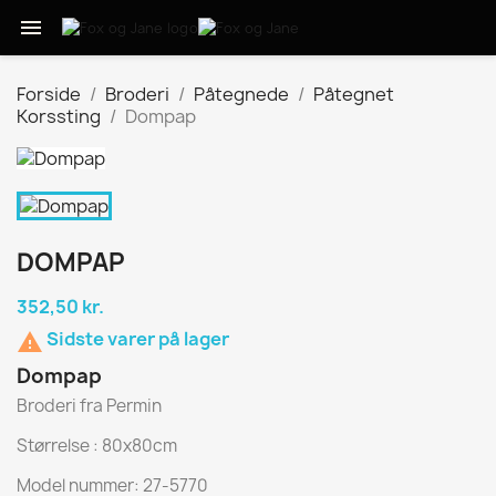

Forside
Broderi
Påtegnede
Påtegnet
Korssting
Dompap
DOMPAP
352,50 kr.
Sidste varer på lager

Dompap
Broderi fra Permin
Størrelse : 80x80cm
Model nummer: 27-5770