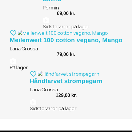
Permin
69,00 kr.
shopping_bag
Sidste varer på lager
favorite_border
Meilenweit 100 cotton vegano, Mango
Lana Grossa
79,00 kr.
shopping_bag
På lager
favorite_border
Håndfarvet strømpegarn
Lana Grossa
129,00 kr.
shopping_bag
Sidste varer på lager