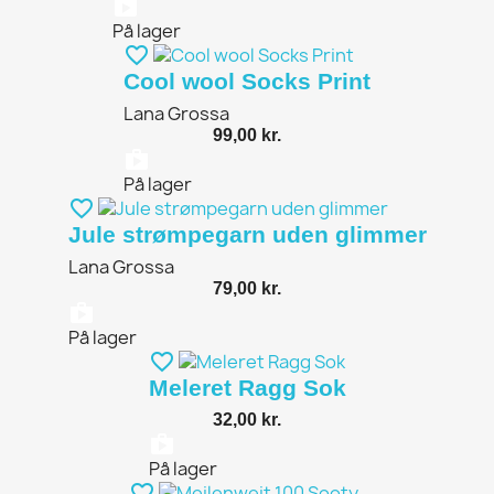
shopping_bag
På lager
favorite_border
Cool wool Socks Print
Lana Grossa
99,00 kr.
shopping_bag
På lager
favorite_border
Jule strømpegarn uden glimmer
Lana Grossa
79,00 kr.
shopping_bag
På lager
favorite_border
Meleret Ragg Sok
32,00 kr.
shopping_bag
På lager
favorite_border