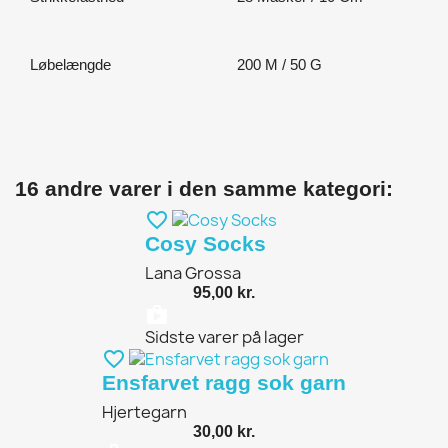
Løbelængde
200 M / 50 G
16 andre varer i den samme kategori:
favorite_border
Cosy Socks
Lana Grossa
95,00 kr.
shopping_bag
Sidste varer på lager
favorite_border
Ensfarvet ragg sok garn
Hjertegarn
30,00 kr.