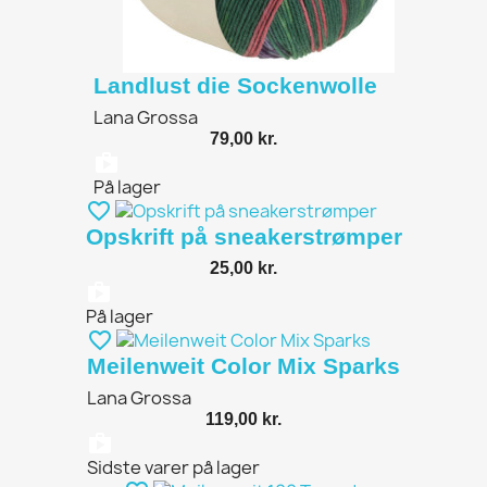
Landlust die Sockenwolle
Lana Grossa
79,00 kr.
shopping_bag
På lager
favorite_border
Opskrift på sneakerstrømper
25,00 kr.
shopping_bag
På lager
favorite_border
Meilenweit Color Mix Sparks
Lana Grossa
119,00 kr.
shopping_bag
Sidste varer på lager