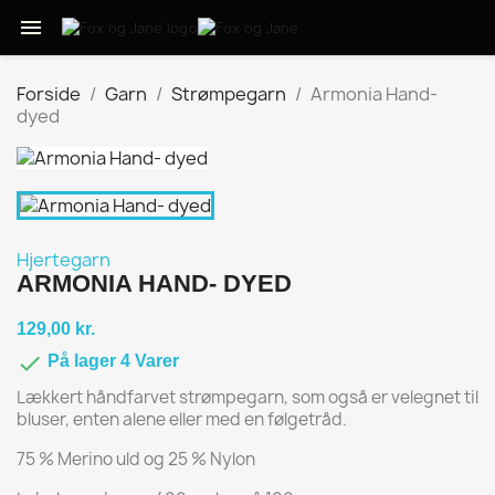

Forside
Garn
Strømpegarn
Armonia Hand-
dyed
Hjertegarn
ARMONIA HAND- DYED
129,00 kr.

På lager 4 Varer
Lækkert håndfarvet strømpegarn, som også er velegnet til
bluser, enten alene eller med en følgetråd.
75 % Merino uld og 25 % Nylon