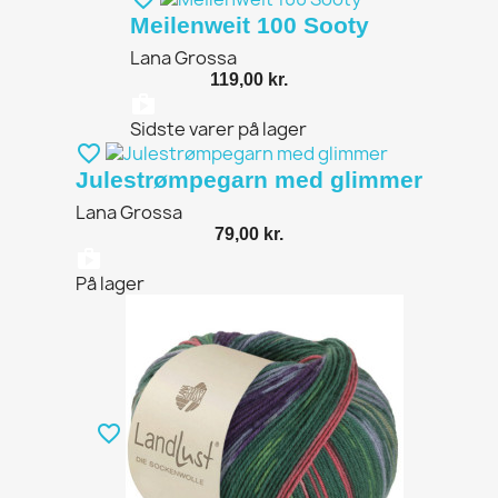
Meilenweit 100 Sooty
Lana Grossa
119,00 kr.
shopping_bag
Sidste varer på lager
favorite_border
Julestrømpegarn med glimmer
Lana Grossa
79,00 kr.
shopping_bag
På lager
favorite_border