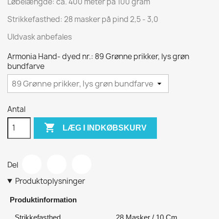
Løbelængde: ca. 400 meter på 100 gram
Strikkefasthed: 28 masker på pind 2,5 - 3,0
Uldvask anbefales
Armonia Hand- dyed nr.: 89 Grønne prikker, lys grøn
bundfarve
Antal

LÆG I INDKØBSKURV
Del
Produktoplysninger
Produktinformation
Strikkefasthed
28 Masker / 10 Cm