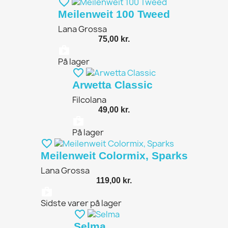
favorite_border
Meilenweit 100 Tweed
Lana Grossa
75,00 kr.
shopping_bag
På lager
favorite_border
Arwetta Classic
Filcolana
49,00 kr.
shopping_bag
På lager
favorite_border
Meilenweit Colormix, Sparks
Lana Grossa
119,00 kr.
shopping_bag
Sidste varer på lager
favorite_border
Selma