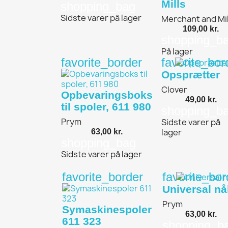
Mills
shopping_bag
Sidste varer på lager
Merchant and Mil
109,00 kr.
shopping_b
På lager
favorite_border
favorite_bor
Opsprætter
Clover
Opbevaringsboks
49,00 kr.
til spoler, 611 980
shopping_b
Prym
Sidste varer på
lager
63,00 kr.
shopping_bag
Sidste varer på lager
favorite_border
favorite_bor
Universal nå
Prym
Symaskinespoler
63,00 kr.
611 323
shopping_b