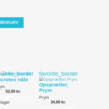
KØBSKURV
avorite_border
favorite_border
icrotex nåle
Opsprætter,
ym
Prym
52,00 kr.
hopping_bag
Prym
 lager
34,00 kr.
shopping_bag