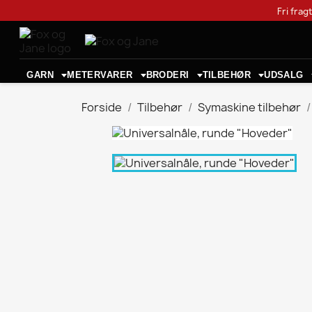
Fri frag
GARN
METERVARER
BRODERI
TILBEHØR
UDSALG
Forside
Tilbehør
Symaskine tilbehør