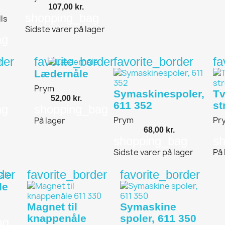
107,00 kr.
shopping_bag
ls
Sidste varer på lager
ag
der
favorite_border
favorite_border
fa
Lædernåle
Prym
Symaskinespoler,
Tv
52,00 kr.
611 352
st
ag
shopping_bag
Prym
Pr
På lager
68,00 kr.
shopping_bag
s
Sidste varer på lager
På 
der
favorite_border
favorite_border
le
Magnet til
Symaskine
knappenåle
spoler, 611 350
ag