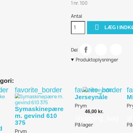
1 nr. 100
Antal

LÆG I IND
Del
Produktoplysninger
gori:
der
favorite_border
favorite_border
f
Jerseynåle
M
Prym
Pr
Symaskinepære
46,00 kr.
m. gevind 610
shopping_bag
s
375
På lager
På
d
Prym