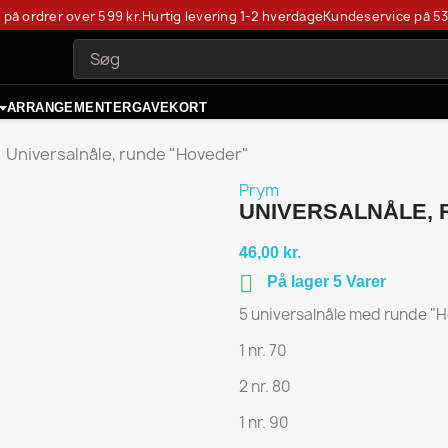
t på ordrer over 599 kr.
Hurtig levering 1-2 hverdage
Kundeservice på
53
ARRANGEMENTER
GAVEKORT
Universalnåle, runde "Hoveder"
Prym
UNIVERSALNÅLE, 
46,00 kr.

På lager 5 Varer
5 universalnåle med runde "
1 nr. 70
2 nr. 80
1 nr. 90