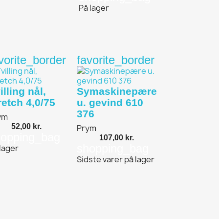
På lager
vorite_border
favorite_border
illing nål,
Symaskinepære
retch 4,0/75
u. gevind 610
376
ym
52,00 kr.
Prym
hopping_bag
107,00 kr.
shopping_bag
lager
Sidste varer på lager