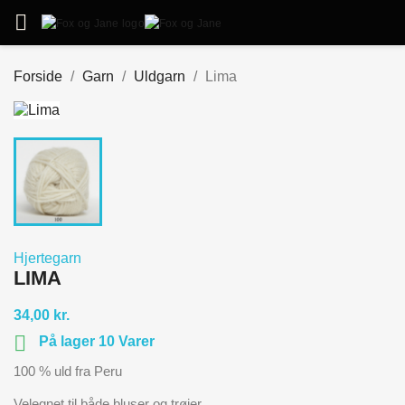

Forside
Garn
Uldgarn
Lima
Hjertegarn
LIMA
34,00 kr.

På lager 10 Varer
100 % uld fra Peru
Velegnet til både bluser og trøjer