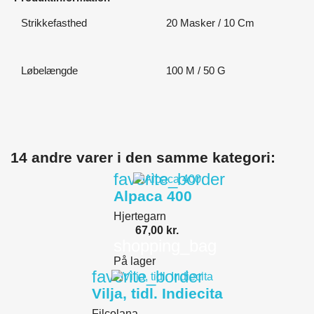
Strikkefasthed
20 Masker / 10 Cm
Løbelængde
100 M / 50 G
14 andre varer i den samme kategori:
favorite_border
Alpaca 400
Hjertegarn
67,00 kr.
shopping_bag
På lager
favorite_border
Vilja, tidl. Indiecita
Filcolana