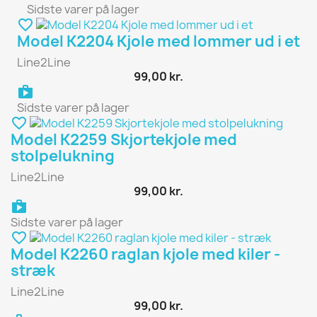
Sidste varer på lager
favorite_border
Model K2204 Kjole med lommer ud i et
Line2Line
99,00 kr.
shopping_bag
Sidste varer på lager
favorite_border
Model K2259 Skjortekjole med
stolpelukning
Line2Line
99,00 kr.
shopping_bag
Sidste varer på lager
favorite_border
Model K2260 raglan kjole med kiler -
stræk
Line2Line
99,00 kr.