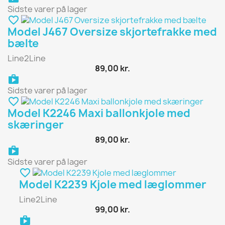
Sidste varer på lager
favorite_border
Model J467 Oversize skjortefrakke med
bælte
Line2Line
89,00 kr.
shopping_bag
Sidste varer på lager
favorite_border
Model K2246 Maxi ballonkjole med
skæringer
89,00 kr.
shopping_bag
Sidste varer på lager
favorite_border
Model K2239 Kjole med læglommer
Line2Line
99,00 kr.
shopping_bag