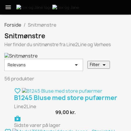

Forside
Snitmønstre
Snitmønstre
Her finder du snitmønstre fra Line2Line og Verhees


Filter
Relevans
56 produkter
favorite_border
B1245 Bluse med store pufærmer
Line2Line
99,00 kr.
shopping_bag
Sidste varer på lager