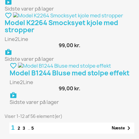
shopping_bag
Sidste varer på lager
favorite_border
Model K2264 Smocksyet kjole med
stropper
Line2Line
99,00 kr.
shopping_bag
Sidste varer på lager
favorite_border
Model B1244 Bluse med stolpe effekt
Line2Line
99,00 kr.
shopping_bag
Sidste varer på lager
Viser 1-12 af 56 element(er)
1

…
Næste
2
3
5