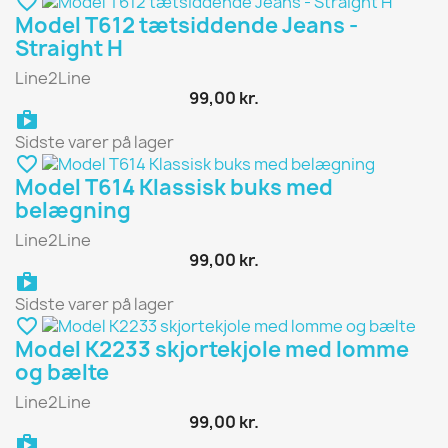
favorite_border
Model T612 tætsiddende Jeans -
Straight H
Line2Line
99,00 kr.
shopping_bag
Sidste varer på lager
favorite_border
Model T614 Klassisk buks med
belægning
Line2Line
99,00 kr.
shopping_bag
Sidste varer på lager
favorite_border
Model K2233 skjortekjole med lomme
og bælte
Line2Line
99,00 kr.
shopping_bag