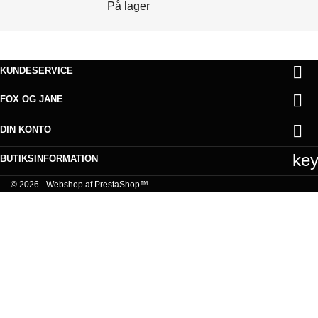
På lager

KUNDESERVICE

FOX OG JANE

DIN KONTO
ke
BUTIKSINFORMATION
© 2026 - Webshop af PrestaShop™