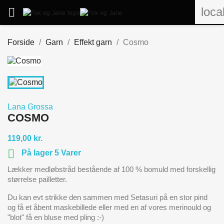
loca

0
Forside
Garn
Effekt garn
Cosmo
Lana Grossa
COSMO
119,00 kr.

På lager 5 Varer
Lækker medløbstråd bestående af 100 % bomuld med forskellig
størrelse pailletter.
Du kan evt strikke den sammen med Setasuri på en stor pind
og få et åbent maskebillede eller med en af vores merinould og
"blot" få en bluse med pling :-)