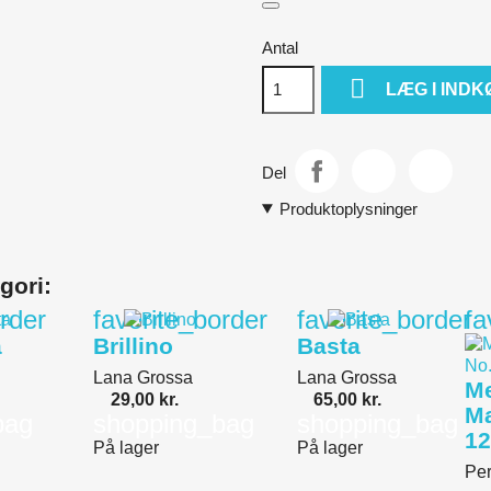
Antal

LÆG I IND
Del
Produktoplysninger
gori:
rder
favorite_border
favorite_border
fa
a
Brillino
Basta
Lana Grossa
Lana Grossa
Me
29,00 kr.
65,00 kr.
Ma
bag
shopping_bag
shopping_bag
12
På lager
På lager
Pe