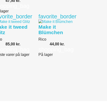
47,50 kr.
hopping_bag
lager
vorite_border
favorite_border
ke it tweed
Make it
itz
Blümchen
co
Rico
85,00 kr.
44,00 kr.
hopping_bag
shopping_bag
ste varer på lager
På lager