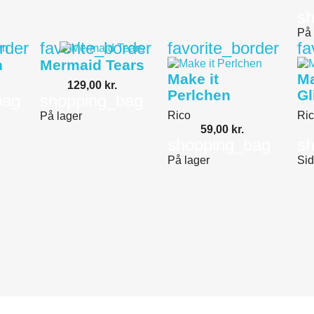
s
På 
rder
favorite_border
favorite_border
fa
n
Mermaid Tears
Make it
Ma
129,00 kr.
Perlchen
Gl
bag
shopping_bag
Rico
Ri
På lager
59,00 kr.
shopping_bag
s
På lager
Sid