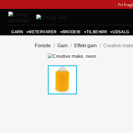
Fri frag
GARN
METERVARER
BRODERI
TILBEHØR
UDSALG
Forside
Garn
Effekt garn
Creative mak