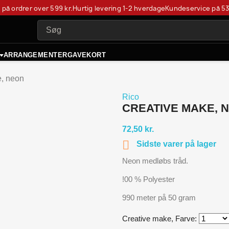
t på ordrer over 599 kr.
Hurtig levering 1-2 hverdage
Kundeservice på
53
ARRANGEMENTER
GAVEKORT
e, neon
Rico
CREATIVE MAKE, 
72,50 kr.

Sidste varer på lager
Neon medløbs tråd.
!00 % Polyester
990 meter på 50 gram
Creative make, Farve: