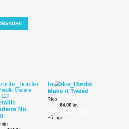
KØBSKURV
vorite_border
favorite_border
Make it Tweed
Rico
tallic
64,00 kr.
deire No.
shopping_bag
0
På lager
rmin